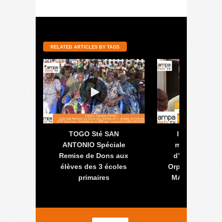
RELATED ARTICLES BY TAGS
pos de
TOGO Sté SAN
Inauguration 
erréol
ANTONIO Spéciale
maison d’accu
Remise de Dons aux
d’hébergemen
élèves des 3 écoles
Orphelins LES 
primaires
MARIEN à DJ