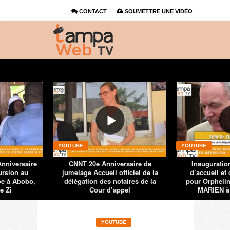
CONTACT
SOUMETTRE UNE VIDÉO
YOUTUBE
YOUTUBE
nniversaire
CNNT 20e Anniversaire de
Inauguratio
ursion au
jumelage Accueil officiel de la
d’accueil et
oe à Abobo,
délégation des notaires de la
pour Orpheli
e Zi
Cour d’appel
MARIEN 
YOUTUBE