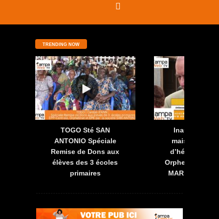
TRENDING NOW
de
TOGO Sté SAN
Inauguration 
ol
ANTONIO Spéciale
maison d’accu
Remise de Dons aux
d’hébergement
élèves des 3 écoles
Orphelins LES 
primaires
MARIEN à DJA